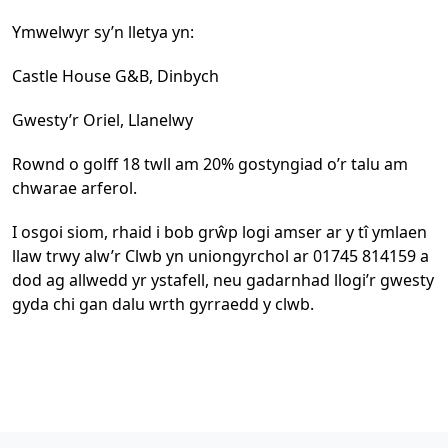
Ymwelwyr sy’n lletya yn:
Castle House G&B, Dinbych
Gwesty’r Oriel, Llanelwy
Rownd o golff 18 twll am 20% gostyngiad o’r talu am
chwarae arferol.
I osgoi siom, rhaid i bob grŵp logi amser ar y tî ymlaen
llaw trwy alw’r Clwb yn uniongyrchol ar 01745 814159 a
dod ag allwedd yr ystafell, neu gadarnhad llogi’r gwesty
gyda chi gan dalu wrth gyrraedd y clwb.
Page Footer