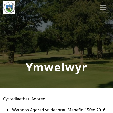
Skip to primary navigation
Skip to main content
Denbigh Golf Club
Ymwelwyr
Cystadlaethau Agored
Wythnos Agored yn dechrau Mehefin 15fed 2016