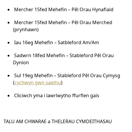
Mercher 15fed Mehefin – Pêl Orau Hynafiaid
Mercher 15fed Mehefin – Pêl Orau Merched
(prynhawn)
Iau 16eg Mehefin – Satbleford Am/Am
Sadwrn 18fed Mehefin – Stableford Pêl Orau
Dynion
Sul 19eg Mehefin – Stableford Pêl Orau Cymysg
(
cychwyn gwn saethu
)
Cliciwch yma i lawrlwytho ffurflen gais
TALU AM CHWARAE a THELERAU CYMDEITHASAU